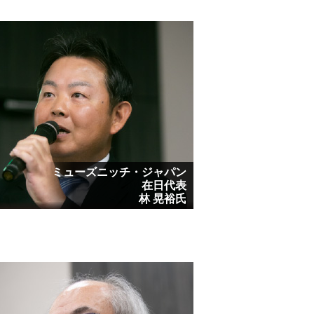
ミューズニッチ・ジャパン
在日代表
林 晃裕氏