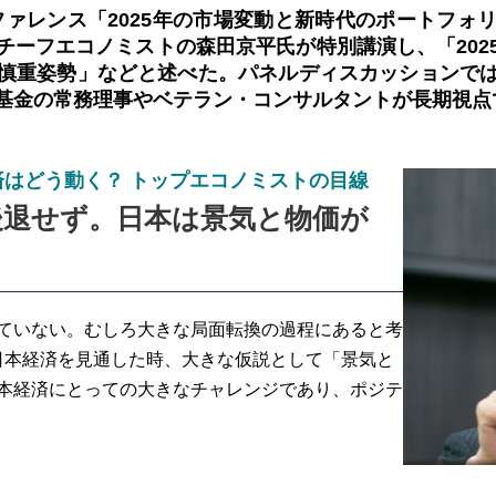
Yカンファレンス「2025年の市場変動と新時代のポート
チーフエコノミストの森田京平氏が特別講演し、「202
慎重姿勢」などと述べた。パネルディスカッションで
基金の常務理事やベテラン・コンサルタントが長期視点
済はどう動く？ トップエコノミストの目線
後退せず。日本は景気と物価が
ていない。むしろ大きな局面転換の過程にあると考
の日本経済を見通した時、大きな仮説として「景気と
本経済にとっての大きなチャレンジであり、ポジテ