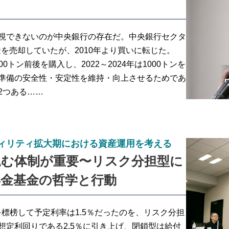
視できないのが中央銀行の存在だ。中央銀行セクタ
金を売却していたが、2010年より買いに転じた。
00トン前後を購入し、2022～2024年は1000トンを
準備の安全性・安定性を維持・向上させるためであ
2つある……
ィリティ拡大期における資産運用を考える
込む体制が重要〜リスク分担型に
年金基金の哲学と行動
標榜して予定利率は1.5％だったのを、リスク分担
想定利回りである2.5％に引き上げ、閉鎖型は給付