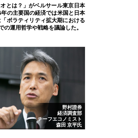
フォリオとは？」がベルサール東京日本
5年の主要国の経済では米国と日本
は「ボラティリティ拡大期における
での運用哲学や戦略を議論した。
野村證券
経済調査部
チーフエコノミスト
森田 京平氏