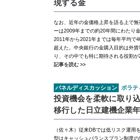
現する金
なお、近年の金価格上昇を語る上で無
ーは2009年までの約20年間にわたり
2011年から2021年までは毎年平均で4
超えた。中央銀行の金購入目的は外貨
り、その中でも特に期待される役割が
記事を読む >>
パネルディスカッション
ボラテ
投資機会を柔軟に取り
移行した日立建機企業
（佐々木）従来DBでは低リスク運用を
型はキャッシュバランスプラン制度の