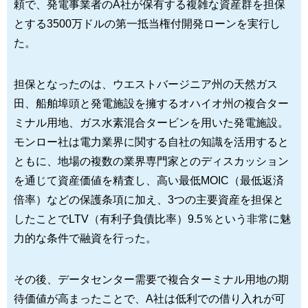
頼で、発電事業者のA社が保有する複雑な資産群を担保
とする3500万ドルの第一抵当権付開発ローンを実行し
た。
担保となったのは、ウエストバージニア州の天然ガス
田、船舶埠頭と発電施設を擁するオハイオ州の複合ター
ミナル用地、ガス水素混合タービンを用いた発電施設。
モンロー社は電力業界に関する自社の知識を活用すると
ともに、地場の複数の業界専門家とのディスカッション
を通じて資産価値を精査し、高い最低MOIC（最低返済
倍率）などの保護条項に加え、3つの主要資産を担保と
したことでLTV（有利子負債比率）9.5％という非常に魅
力的な条件で融資を行った。
その後、データセンター需要で複合ターミナル用地の期
待価値が高まったことで、A社は低利での借り入れが可