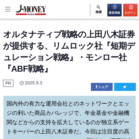
検索
新規登録
ログイン
オルタナティブ戦略の上田八木証券
が提供する、リムロック社『短期デ
ュレーション戦略』・モンロー社
『ABF戦略』
2025.9.3
PR
シェア
国内外の有力な運用会社とのネットワークとエッ
ジの利いた商品カバレッジで、年金基金や金融機
関などからの支持を拡大しているのが独立系ゲー
トキーパーの上田八木証券だ。今回は注目度の高