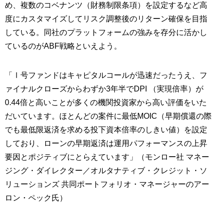
め、複数のコベナンツ（財務制限条項）を設定するなど高
度にカスタマイズしてリスク調整後のリターン確保を目指
している。同社のプラットフォームの強みを存分に活かし
ているのがABF戦略といえよう。
「Ⅰ号ファンドはキャピタルコールが迅速だったうえ、フ
ァイナルクローズからわずか3年半でDPI （実現倍率）が
0.44倍と高いことが多くの機関投資家から高い評価をいた
だいています。ほとんどの案件に最低MOIC（早期償還の際
でも最低限返済を求める投下資本倍率のしきい値）を設定
しており、ローンの早期返済は運用パフォーマンスの上昇
要因とポジティブにとらえています」（モンロー社 マネー
ジング・ダイレクター／オルタナティブ・クレジット・ソ
リューションズ 共同ポートフォリオ・マネージャーのアー
ロン・ペック氏）