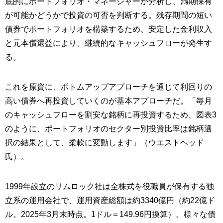
底的にポートフォリオ・マネージャーが分析し、満期保有
が可能かどうかで投資の可否を判断する。残存期間の短い
債券でポートフォリオを構築するため、安定した金利収入
と元本償還益により、継続的なキャッシュフローが発生す
る。
これを原資に、ボトムアップアプローチを通じて利回りの
高い債券へ再投資していくのが基本アプローチだ。「毎月
のキャッシュフローを割安な銘柄に再投資するため、図表3
のように、ポートフォリオのセクター別投資比率は銘柄選
択の結果として、柔軟に変動します」（ウエストヘッド
氏）。
1999年設立のリムロック社は全株式を役職員が保有する独
立系の運用会社で、運用資産総額は約3340億円（約22億ド
ル。2025年3月末時点。1ドル＝149.96円換算）。様々な債