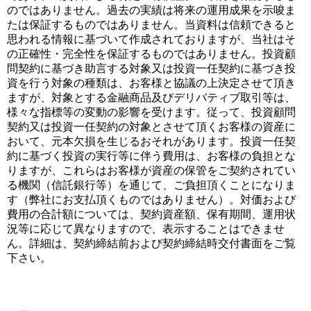
のではありません。過去の実績は将来の運用成果を示唆ま
たは保証するものではありません。当資料は信頼できると
思われる情報に基づいて作成されておりますが、当社はそ
の正確性・完全性を保証するものではありません。投資顧
問契約に基づき助言する対象又は投資一任契約に基づき投
資を行う対象の種類は、お客様と協議の上決定させて頂き
ますが、対象とする金融商品及びデリバティブ取引等は、
様々な指標等の変動の影響を受けます。従って、投資顧問
契約又は投資一任契約の対象とさせて頂くお客様の資産に
おいて、元本欠損を生じるおそれがあります。投資一任契
約に基づく投資の実行等に伴う費用は、お客様の負担とな
りますが、これらはお客様が資産の保管をご契約されてい
る機関（信託銀行等）を通じて、ご負担頂くことになりま
す（弊社にお支払頂くものではありません）。対価および
費用の合計額については、契約資産額、保有期間、運用状
況等に応じて異なりますので、表示することはできませ
ん。詳細は、契約締結前および契約締結時交付書面をご覧
下さい。