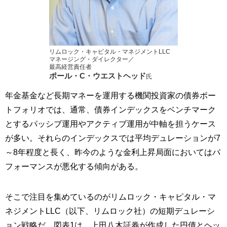
リムロック・キャピタル・マネジメントLLC
マネージング・ダイレクター／
最高経営責任者
ポール・C・ウエストヘッド
氏
年金基金など長期マネーを運用する機関投資家の債券ポー
トフォリオでは、通常、債券インデックスをベンチマーク
とするパッシブ運用やアクティブ運用が中軸を担うケース
が多い。それらのインデックスでは平均デュレーションが7
～8年程度と長く、昨今のような金利上昇局面においてはパ
フォーマンスが悪化する傾向がある。
そこで注目を集めているのがリムロック・キャピタル・マ
ネジメントLLC（以下、リムロック社）の短期デュレーシ
ョン戦略だ。図表1は、上田八木証券が作成した円債とヘッ