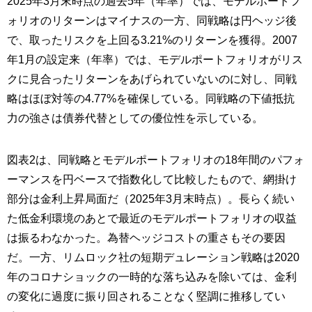
2025年3月末時点の過去5年（年率）では、モデルポートフ
ォリオのリターンはマイナスの一方、同戦略は円ヘッジ後
で、取ったリスクを上回る3.21%のリターンを獲得。2007
年1月の設定来（年率）では、モデルポートフォリオがリス
クに見合ったリターンをあげられていないのに対し、同戦
略はほぼ対等の4.77%を確保している。同戦略の下値抵抗
力の強さは債券代替としての優位性を示している。
図表2は、同戦略とモデルポートフォリオの18年間のパフォ
ーマンスを円ベースで指数化して比較したもので、網掛け
部分は金利上昇局面だ（2025年3月末時点）。長らく続い
た低金利環境のあとで最近のモデルポートフォリオの収益
は振るわなかった。為替ヘッジコストの重さもその要因
だ。一方、リムロック社の短期デュレーション戦略は2020
年のコロナショックの一時的な落ち込みを除いては、金利
の変化に過度に振り回されることなく堅調に推移してい