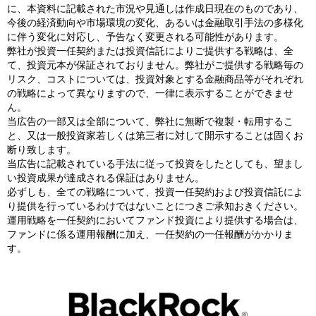
に、本資料に記載された市況や見通しは作成日現在のものであり、
今後の経済動向や市場環境の変化、あるいは金融取引手法の多様化
に伴う変化に対応し、予告なく変更される可能性があります。
弊社が投資一任契約または投資信託によりご提供する戦略は、全
て、投資元本が保証されておりません。弊社がご提供する戦略毎の
リスク、コストについては、投資対象とする金融商品等がそれぞれ
の戦略によって異なりますので、一律に表示することができませ
ん。
当広告の一部又は全部について、弊社に無断で複製・転用するこ
と、又は一般投資家若しくは第三者に対して開示することは固くお
断り致します。
当広告に記載されている手法に従って投資をしたとしても、望まし
い投資成果が達成される保証はありません。
必ずしも、全ての戦略について、投資一任契約および投資信託によ
り提供を行っているわけではないことにつきご承知おきください。
運用戦略を一任契約においてファンド投資により提供する場合は、
ファンドに係る運用報酬に加え、一任契約の一任報酬がかかりま
す。