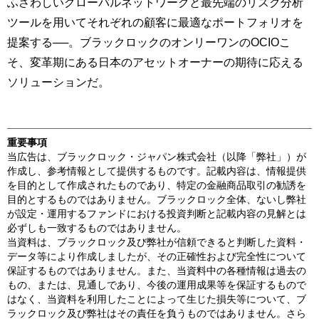
ふさわしいグローバルネットワークと最先端のリスク分析
ツールを用いてそれぞれの顧客に最適なポートフォリオを
提案する──。ブラックロックのオンリーワンのOCIOこ
そ、変革期にある日本のアセットオーナーの期待に応える
ソリューションだ。
重要事項
当広告は、ブラックロック・ジャパン株式会社（以降「弊社」）が
作成し、参考情報として提供するものです。記載内容は、情報提供
を目的として作成されたものであり、特定の金融商品取引の勧誘を
目的とするものではありません。ブラックロック全体、ないし弊社
が設定・運用するファンドにおける投資判断と記載内容の見解とは
必ずしも一致するものではありません。
当資料は、ブラックロック及び弊社が信頼できると判断した資料・
データ等により作成しましたが、その正確性および完全性について
保証するものではありません。また、当資料中の各種情報は過去の
もの、または、見通しであり、今後の運用成果等を保証するもので
はなく、当資料を利用したことによって生じた損失等について、ブ
ラックロック及び弊社はその責任を負うものではありません。さら