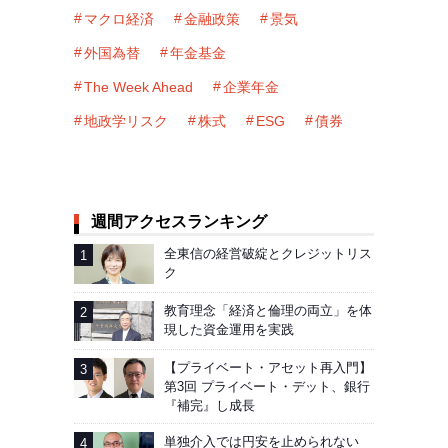
マクロ経済
金融政策
景気
外国為替
年金基金
The Week Ahead
企業年金
地政学リスク
株式
ESG
債券
週間アクセスランキング
全東信の経営破綻とクレジットリス
ク
教育理念「経済と倫理の両立」を体
現した資金運用を実践
【プライベート・アセット再入門】
第3回 プライベート・デット、銀行
『補完』し成長
単独介入では円安を止められない