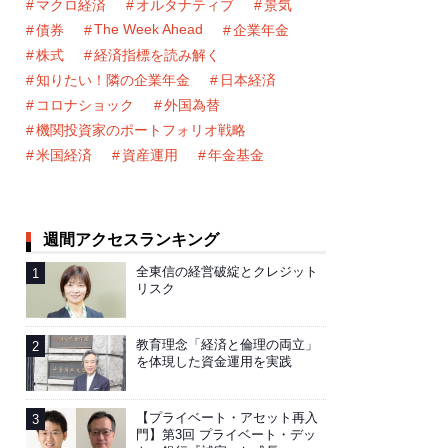
マクロ経済
オルタナティブ
景気
The Week Ahead
債券
企業年金
株式
経済指標を読み解く
知りたい！隣の企業年金
日本経済
コロナショック
外国為替
機関投資家のポートフォリオ戦略
米国経済
資産運用
年金基金
週間アクセスランキング
全東信の経営破綻とクレジット
リスク
教育理念「経済と倫理の両立」
を体現した資金運用を実践
【プライベート・アセット再入
門】第3回 プライベート・デッ