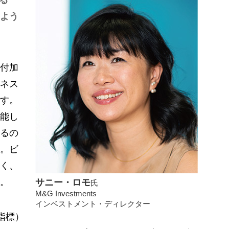
る
よう
付加
ネス
す。
能し
るの
。ビ
く、
サニー・ロモ
。
氏
M&G Investments
インベストメント・ディレクター
指標）