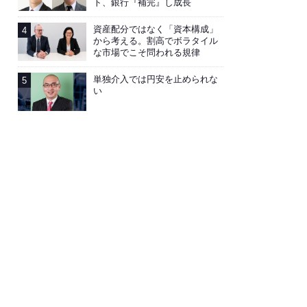
ト、銀行『補完』し成長
資産配分ではなく「資本構成」
から考える。割高でボラタイル
な市場でこそ問われる規律
単独介入では円安を止められな
い